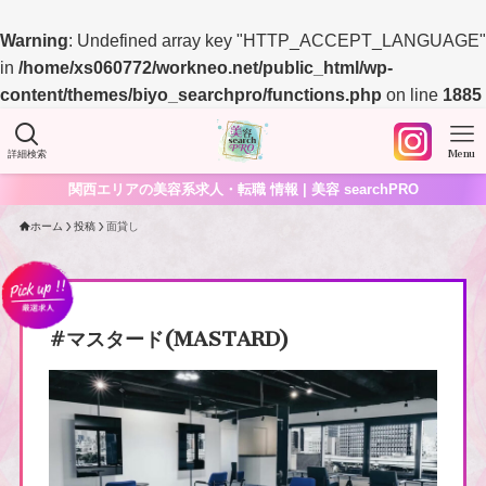
Warning
: Undefined array key "HTTP_ACCEPT_LANGUAGE"
in
/home/xs060772/workneo.net/public_html/wp-
content/themes/biyo_searchpro/functions.php
on line
1885
詳細検索
Menu
関西エリアの美容系求人・転職 情報 | 美容 searchPRO
ホーム
投稿
面貸し
#マスタード(MASTARD)