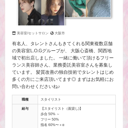
美容室/セットサロン
大阪市
有名人、タレントさんもきてくれる関東複数店舗
の美容室L.O.Gグループが、 大阪心斎橋、関西地
域で初出店しました。 一緒に働いて頂けるフリー
ランス美容師さん、業務委託美容室さんを募集し
ています。 髪質改善の独自技術でタレントはじめ
多くの方にご来店頂いてます◎ まずはお気軽にお
問い合わせくださいね♪
職種
スタイリスト
給与
【スタイリスト（面貸し)】
歩合 50% ～
フリー 50%
指名 60%〜＋α