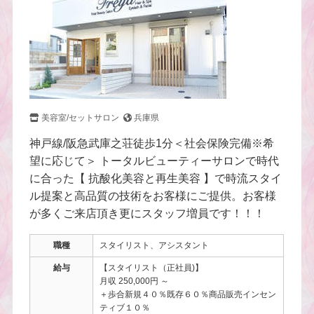
美容室/セットサロン
兵庫県
神戸線/阪急武庫之荘徒歩1分＜社会保険完備※希
望に応じて＞ トータルビューティーサロンで時代
に合った【 抗酸化美容と再生美容 】で時流スタイ
ル提案と高品質の技術をお客様にご提供。お客様
が多くご来店頂き更にスタッフ増員です！！！
職種
スタイリスト、アシスタント
給与
【スタイリスト（正社員)】
月収 250,000円 ～
＋歩合新規４０％既存６０％商品販売インセン
ティブ１０％