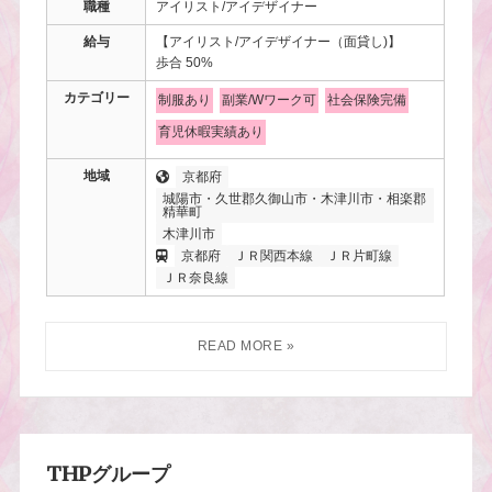
職種
アイリスト/アイデザイナー
給与
【アイリスト/アイデザイナー（面貸し)】
歩合 50%
カテゴリー
制服あり
副業/Wワーク可
社会保険完備
育児休暇実績あり
地域
京都府
城陽市・久世郡久御山市・木津川市・相楽郡
精華町
木津川市
京都府
ＪＲ関西本線
ＪＲ片町線
ＪＲ奈良線
THPグループ