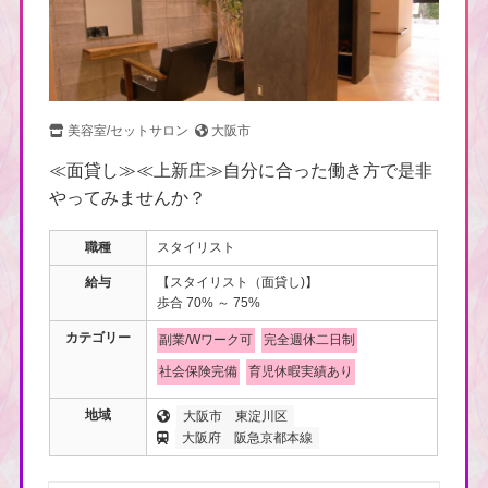
美容室/セットサロン
大阪市
≪面貸し≫≪上新庄≫自分に合った働き方で是非
やってみませんか？
職種
スタイリスト
給与
【スタイリスト（面貸し)】
歩合 70% ～ 75%
カテゴリー
副業/Wワーク可
完全週休二日制
社会保険完備
育児休暇実績あり
地域
大阪市
東淀川区
大阪府
阪急京都本線