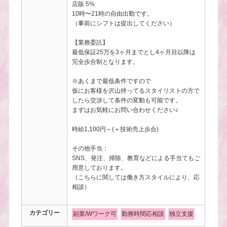
店販 5%
10時〜21時の自由出勤です。
（事前にシフトは提出してください）
【業務委託】
最低保証25万を3ヶ月までとし4ヶ月目以降は
完全歩合制となります。
※あくまで最低条件ですので
仮にお客様を沢山持ってるスタイリストの方で
したら交渉して条件の変動も可能です。
まずはお気軽にお問い合わせください♪
時給1,100円～(＋技術売上歩合)
その他手当：
SNS、発注、掃除、教育などによる手当てもご
用意しております。
（こちらに関しては働き方スタイルにより、応
相談）
カテゴリー
副業/Wワーク可
勤務時間応相談
独立支援