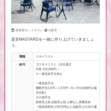
美容室/セットサロン
大阪市
是非MASTARDを一緒に作り上げていきましょ
う。
職種
スタイリスト
給与
【スタイリスト（正社員)】
月収 210,000円 ～
※一律支給手当含む
一律支給手当
通勤手当1万円～1.5万円（6ヶ月分定期代を毎
月分割）
その他手当
技術売上給,店販売上給 上限なし実費支給
（指名技術売上50万円以上,店販売上の10％還