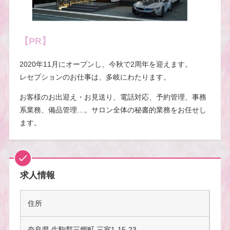
【
PR
】
2020年11月にオープンし、今秋で2周年を迎えます。
レセプションのお仕事は、多岐にわたります。
お客様のお出迎え・お見送り、電話対応、予約管理、事務
系業務、備品管理…。サロン全体の秘書的業務をお任せし
ます。
求人情報
住所
奈良県 生駒郡三郷町 三室1-15-23