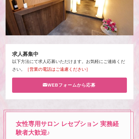
求人募集中
以下方法にて求人応募いただけます。お気軽にご連絡くだ
さい。
［営業の電話はご遠慮ください］
WEBフォームから応募
女性専用サロン レセプション 実務経
験者大歓迎♪