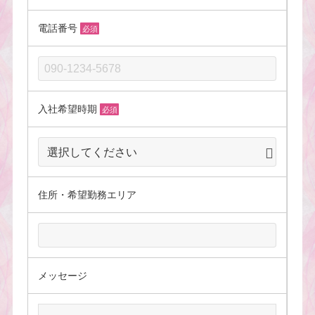
電話番号
必須
入社希望時期
必須
住所・希望勤務エリア
メッセージ