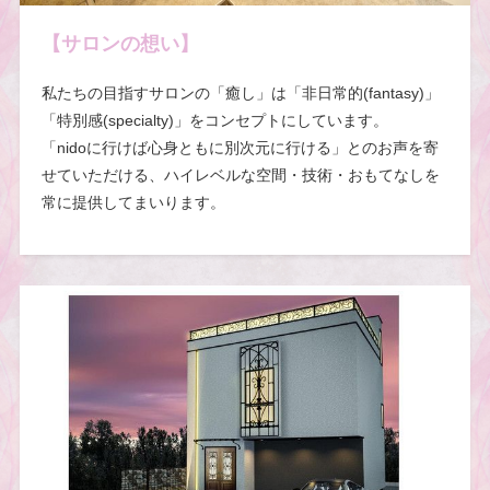
【
サロンの想い
】
私たちの目指すサロンの「癒し」は「非日常的(fantasy)」
「特別感(specialty)」をコンセプトにしています。
「nidoに行けば心身ともに別次元に行ける」とのお声を寄
せていただける、ハイレベルな空間・技術・おもてなしを
常に提供してまいります。