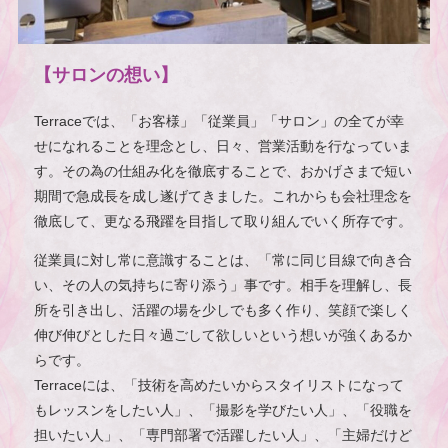
【サロンの想い】
Terraceでは、「お客様」「従業員」「サロン」の全てが幸
せになれることを理念とし、日々、営業活動を行なっていま
す。その為の仕組み化を徹底することで、おかげさまで短い
期間で急成長を成し遂げてきました。これからも会社理念を
徹底して、更なる飛躍を目指して取り組んでいく所存です。
従業員に対し常に意識することは、「常に同じ目線で向き合
い、その人の気持ちに寄り添う」事です。相手を理解し、長
所を引き出し、活躍の場を少しでも多く作り、笑顔で楽しく
伸び伸びとした日々過ごして欲しいという想いが強くあるか
らです。
Terraceには、「技術を高めたいからスタイリストになって
もレッスンをしたい人」、「撮影を学びたい人」、「役職を
担いたい人」、「専門部署で活躍したい人」、「主婦だけど