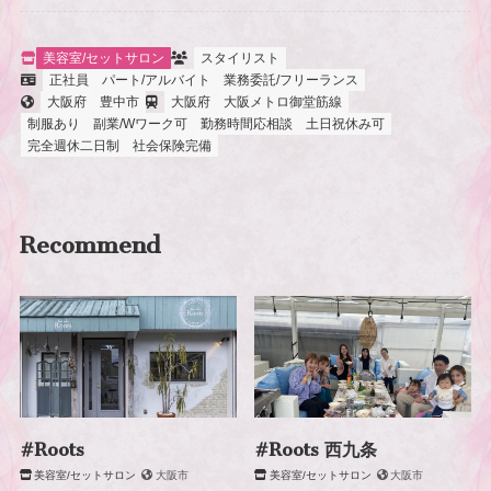
美容室/セットサロン
スタイリスト
正社員
パート/アルバイト
業務委託/フリーランス
大阪府
豊中市
大阪府
大阪メトロ御堂筋線
制服あり
副業/Wワーク可
勤務時間応相談
土日祝休み可
完全週休二日制
社会保険完備
Recommend
#Roots
#Roots 西九条
美容室/セットサロン
大阪市
美容室/セットサロン
大阪市