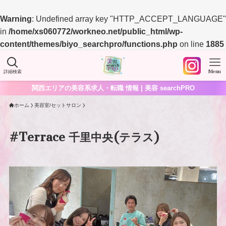
Warning
: Undefined array key "HTTP_ACCEPT_LANGUAGE"
in
/home/xs060772/workneo.net/public_html/wp-
content/themes/biyo_searchpro/functions.php
on line
1885
詳細検索
Menu
関西エリアの美容系求人・転職 情報 | 美容 searchPRO
ホーム
美容室/セットサロン
#Terrace 千里中央(テラス)