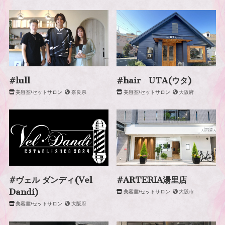
#lull
#hair UTA(ウタ)
美容室/セットサロン
奈良県
美容室/セットサロン
大阪府
#ヴェル ダンディ(Vel
#ARTERIA湯里店
Dandi)
美容室/セットサロン
大阪市
美容室/セットサロン
大阪府