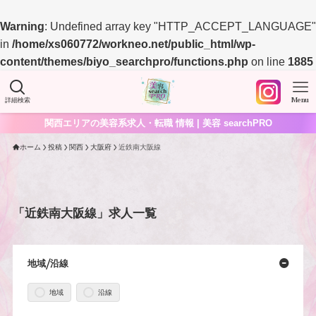
Warning
: Undefined array key "HTTP_ACCEPT_LANGUAGE"
in
/home/xs060772/workneo.net/public_html/wp-
content/themes/biyo_searchpro/functions.php
on line
1885
詳細検索
Menu
関西エリアの美容系求人・転職 情報 | 美容 searchPRO
ホーム
投稿
関西
大阪府
近鉄南大阪線
「近鉄南大阪線」求人一覧
地域/沿線
地域
沿線