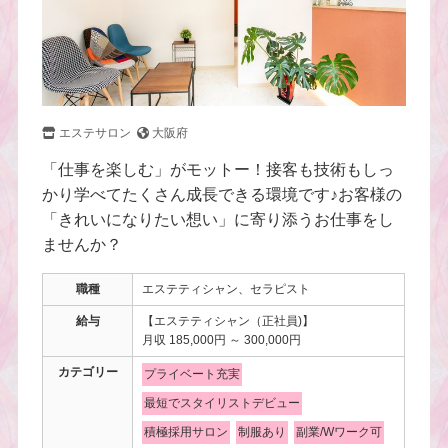
エステサロン
大阪府
「仕事を楽しむ」がモットー！接客も技術もしっ
かり学べてたくさん成長できる環境です♪お客様の
「きれいになりたい想い」に寄り添うお仕事をし
ませんか？
職種
エステティシャン、セラピスト
給与
【エステティシャン（正社員)】
月収 185,000円 ～ 300,000円
カテゴリー
プライベート充実
最短でスタイリストデビュー
積極採用サロン
制服あり
副業/Wワーク可