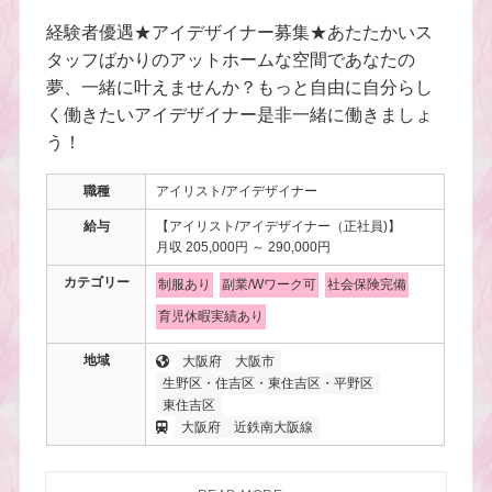
経験者優遇★アイデザイナー募集★あたたかいス
タッフばかりのアットホームな空間であなたの
夢、一緒に叶えませんか？もっと自由に自分らし
く働きたいアイデザイナー是非一緒に働きましょ
う！
職種
アイリスト/アイデザイナー
給与
【アイリスト/アイデザイナー（正社員)】
月収 205,000円 ～ 290,000円
カテゴリー
制服あり
副業/Wワーク可
社会保険完備
育児休暇実績あり
地域
大阪府
大阪市
生野区・住吉区・東住吉区・平野区
東住吉区
大阪府
近鉄南大阪線