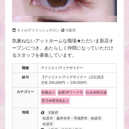
ネイル/アイラッシュサロン
大阪府
気兼ねないアットホームな職場★ただいま新店オ
ープンにつき、あたらしく仲間になっていただけ
るスタッフを募集しています。
職種
アイリスト/アイデザイナー
給与
【アイリスト/アイデザイナー（正社員)】
月収 200,000円 ～ 230,000円
カテゴリー
制服あり
副業/Wワーク可
社会保険完備
育児休暇実績あり
地域
大阪府
松原市・藤井寺市・羽曳野市・柏原市
松原市