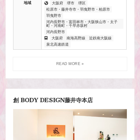
地域
大阪府
堺市
堺区
松原市・藤井寺市・羽曳野市・柏原市
羽曳野市
河内長野市・富田林市・大阪狭山市・太子
町・河南町・千早赤坂村
河内長野市
大阪府
南海高野線
近鉄南大阪線
泉北高速鉄道
創 BODY DESIGN藤井寺本店