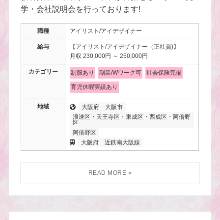
学・会社説明会を行っております!
職種
アイリスト/アイデザイナー
給与
【アイリスト/アイデザイナー（正社員)】
月収 230,000円 ～ 250,000円
カテゴリー
制服あり
副業/Wワーク可
社会保険完備
育児休暇実績あり
地域
大阪府
大阪市
浪速区・天王寺区・東成区・西成区・阿倍野
区
阿倍野区
大阪府
近鉄南大阪線