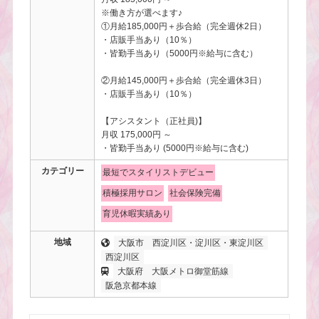
※働き方が選べます♪
①月給185,000円＋歩合給（完全週休2日）
・店販手当あり（10％）
・皆勤手当あり（5000円※給与に含む）
②月給145,000円＋歩合給（完全週休3日）
・店販手当あり（10％）
【アシスタント（正社員)】
月収 175,000円 ～
・皆勤手当あり (5000円※給与に含む)
カテゴリー
最短でスタイリストデビュー
積極採用サロン
社会保険完備
育児休暇実績あり
地域
大阪市
西淀川区・淀川区・東淀川区
西淀川区
大阪府
大阪メトロ御堂筋線
阪急京都本線