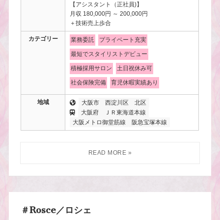
【アシスタント（正社員)】
月収 180,000円 ～ 200,000円
＋技術売上歩合
カテゴリー
業務委託
プライベート充実
最短でスタイリストデビュー
積極採用サロン
土日祝休み可
社会保険完備
育児休暇実績あり
地域
大阪市
西淀川区
北区
大阪府
ＪＲ東海道本線
大阪メトロ御堂筋線
阪急宝塚本線
＃Rosce／ロシェ