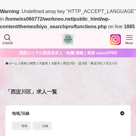
Warning
: Undefined array key "HTTP_ACCEPT_LANGUAGE"
in
/home/xs060772/workneo.net/public_html/wp-
content/themes/biyo_searchpro/functions.php
on line
1885
詳細検索
Menu
関西エリアの美容系求人・転職 情報 | 美容 searchPRO
ホーム
投稿
関西
大阪府
大阪市
西淀川区・淀川区・東淀川区
西淀川区
「西淀川区」求人一覧
地域/沿線
地域
沿線