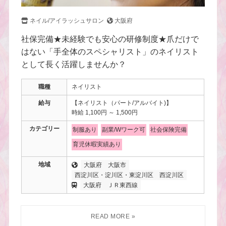
ネイル/アイラッシュサロン
大阪府
社保完備★未経験でも安心の研修制度★爪だけで
はない「手全体のスペシャリスト」のネイリスト
として長く活躍しませんか？
職種
ネイリスト
給与
【ネイリスト（パート/アルバイト)】
時給 1,100円 ～ 1,500円
カテゴリー
制服あり
副業/Wワーク可
社会保険完備
育児休暇実績あり
地域
大阪府
大阪市
西淀川区・淀川区・東淀川区
西淀川区
大阪府
ＪＲ東西線