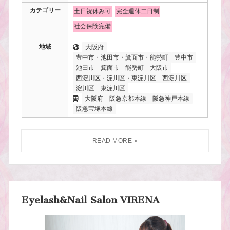
カテゴリー
土日祝休み可
完全週休二日制
社会保険完備
地域
大阪府
豊中市・池田市・箕面市・能勢町
豊中市
池田市
箕面市
能勢町
大阪市
西淀川区・淀川区・東淀川区
西淀川区
淀川区
東淀川区
大阪府
阪急京都本線
阪急神戸本線
阪急宝塚本線
Eyelash&Nail Salon VIRENA