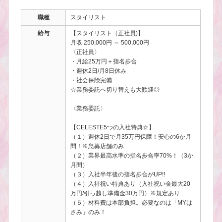
職種
スタイリスト
給与
【スタイリスト（正社員)】
月収 250,000円 ～ 500,000円
〈正社員〉
・月給25万円＋指名歩合
・週休2日/月8日休み
・社会保険完備
☆業務委託へ切り替えも大歓迎◎
〈業務委託〉
【CELESTE5つの入社特典☆】
（１）週休2日で月35万円保障！安心の6か月
間！※急募店舗のみ
（２）業界最高水準の指名歩合率70%！（3か
月間）
（３）入社半年後の指名歩合がUP!!
（４）入社祝い特典あり（入社祝い金最大20
万円/引っ越し準備金30万円）※規定あり
（５）材料費は本部負担。必要なのは「MYは
さみ」のみ！