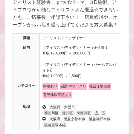
アイリスト経験者、まつげパーマ、３D施術、ア
イブロウが可能なアイリストさん優遇☆できない
方も、ご応募後ご相談下さい！！店長候補や、オ
ープンからお店を盛り上げてくださる方大募集！
職種
アイリスト/アイデザイナー
給与
【アイリスト/アイデザイナー（正社員)】
月収 170,000円 ～ 260,000円
【アイリスト/アイデザイナー（パート/アルバ
イト)】
時給 1,000円 ～ 1,500円
カテゴリー
制服あり
副業/Wワーク可
社会保険完備
育児休暇実績あり
地域
大阪府
大阪市
西淀川区・淀川区・東淀川区
淀川区
大阪府
阪急京都本線
阪急神戸本線
阪急宝塚本線