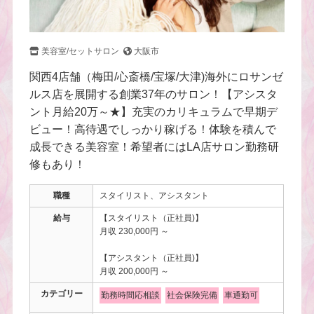
美容室/セットサロン
大阪市
関西4店舗（梅田/心斎橋/宝塚/大津)海外にロサンゼ
ルス店を展開する創業37年のサロン！【アシスタ
ント月給20万～★】充実のカリキュラムで早期デ
ビュー！高待遇でしっかり稼げる！体験を積んで
成長できる美容室！希望者にはLA店サロン勤務研
修もあり！
職種
スタイリスト、アシスタント
給与
【スタイリスト（正社員)】
月収 230,000円 ～
【アシスタント（正社員)】
月収 200,000円 ～
カテゴリー
勤務時間応相談
社会保険完備
車通勤可