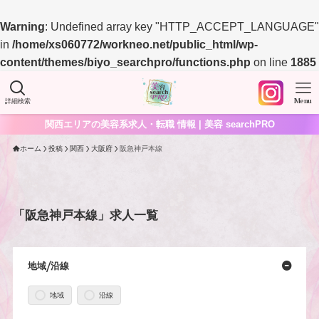
Warning
: Undefined array key "HTTP_ACCEPT_LANGUAGE"
in
/home/xs060772/workneo.net/public_html/wp-
content/themes/biyo_searchpro/functions.php
on line
1885
詳細検索
Menu
関西エリアの美容系求人・転職 情報 | 美容 searchPRO
ホーム
投稿
関西
大阪府
阪急神戸本線
「阪急神戸本線」求人一覧
地域/沿線
地域
沿線