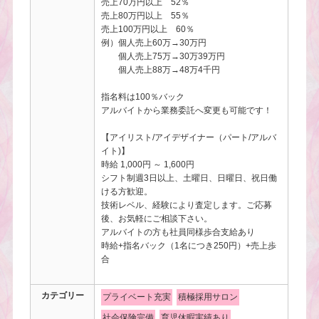
売上70万円以上 52％
売上80万円以上 55％
売上100万円以上 60％
例）個人売上60万→30万円
個人売上75万→30万39万円
個人売上88万→48万4千円
指名料は100％バック
アルバイトから業務委託へ変更も可能です！
【アイリスト/アイデザイナー（パート/アルバ
イト)】
時給 1,000円 ～ 1,600円
シフト制週3日以上、土曜日、日曜日、祝日働
ける方歓迎。
技術レベル、経験により査定します。ご応募
後、お気軽にご相談下さい。
アルバイトの方も社員同様歩合支給あり
時給+指名バック（1名につき250円）+売上歩
合
カテゴリー
プライベート充実
積極採用サロン
社会保険完備
育児休暇実績あり