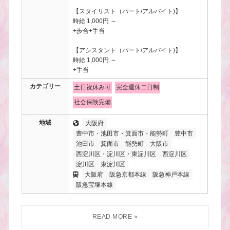
【スタイリスト（パート/アルバイト)】
時給 1,000円 ～
+歩合+手当
【アシスタント（パート/アルバイト)】
時給 1,000円 ～
+手当
カテゴリー
土日祝休み可
完全週休二日制
社会保険完備
地域
大阪府
豊中市・池田市・箕面市・能勢町
豊中市
池田市
箕面市
能勢町
大阪市
西淀川区・淀川区・東淀川区
西淀川区
淀川区
東淀川区
大阪府
阪急京都本線
阪急神戸本線
阪急宝塚本線