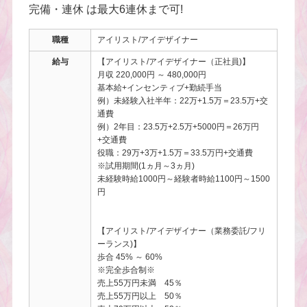
完備・連休 は最大6連休まで可!
職種
アイリスト/アイデザイナー
給与
【アイリスト/アイデザイナー（正社員)】
月収 220,000円 ～ 480,000円
基本給+インセンティブ+勤続手当
例）未経験入社半年：22万+1.5万＝23.5万+交
通費
例）2年目：23.5万+2.5万+5000円＝26万円
+交通費
役職：29万+3万+1.5万＝33.5万円+交通費
※試用期間(1ヵ月～3ヵ月)
未経験時給1000円～経験者時給1100円～1500
円
【アイリスト/アイデザイナー（業務委託/フリ
ーランス)】
歩合 45% ～ 60%
※完全歩合制※
売上55万円未満 45％
売上55万円以上 50％