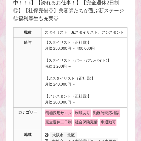
中！！♪】【誇れるお仕事！】【完全週休2日制
◎】【社保完備◎】美容師たちが選ぶ新ステージ
◎福利厚生も充実◎
職種
スタイリスト、Jr.スタイリスト、アシスタント
給与
【スタイリスト（正社員)】
月収 250,000円 ～ 400,000円
【スタイリスト（パート/アルバイト)】
時給 1,200円 ～
【Jr.スタイリスト（正社員)】
月収 240,000円 ～
【アシスタント（正社員)】
月収 200,000円 ～
カテゴリー
積極採用サロン
制服あり
勤務時間応相談
完全週休二日制
社会保険完備
車通勤可
地域
大阪市
北区