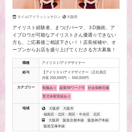
ネイル/アイラッシュサロン
大阪府
アイリスト経験者、まつげパーマ、３D施術、ア
イブロウが可能なアイリストさん優遇☆できない
方も、ご応募後ご相談下さい！！店長候補や、オ
ープンからお店を盛り上げてくださる方大募集！
職種
アイリスト/アイデザイナー
給与
【アイリスト/アイデザイナー（正社員)】
月収 200,000円 ～ 500,000円
カテゴリー
制服あり
副業/Wワーク可
社会保険完備
育児休暇実績あり
地域
大阪府
大阪市
福島区・北区・西区・中央区
北区
大阪府
阪急京都本線
阪急神戸本線
阪急宝塚本線