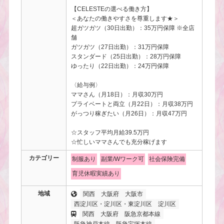
【CELESTEの選べる働き方】
＜あなたの働きやすさを尊重します★＞
超ガツガツ（30日出勤）：35万円保障 ※全店
舗
ガツガツ（27日出勤）：31万円保障
スタンダード（25日出勤）：28万円保障
ゆったり（22日出勤）：24万円保障
〈給与例〉
ママさん（月18日）：月収30万円
プライベートと両立（月22日）：月収38万円
がっつり稼ぎたい（月26日）：月収47万円
☆スタッフ平均月給39.5万円
☆忙しいママさんでも充分稼げます
カテゴリー
制服あり
副業/Wワーク可
社会保険完備
育児休暇実績あり
地域
関西
大阪府
大阪市
西淀川区・淀川区・東淀川区
淀川区
関西
大阪府
阪急京都本線