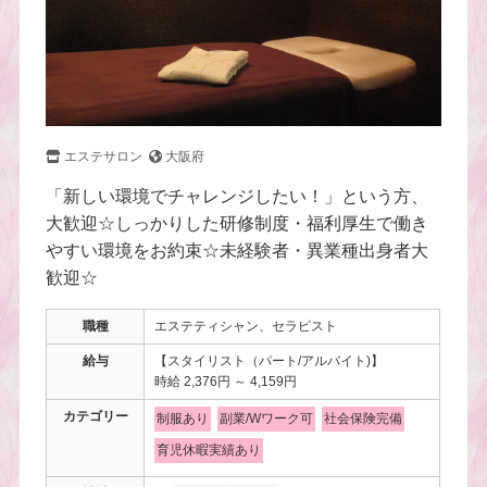
エステサロン
大阪府
「新しい環境でチャレンジしたい！」という方、
大歓迎☆しっかりした研修制度・福利厚生で働き
やすい環境をお約束☆未経験者・異業種出身者大
歓迎☆
職種
エステティシャン、セラピスト
給与
【スタイリスト（パート/アルバイト)】
時給 2,376円 ～ 4,159円
カテゴリー
制服あり
副業/Wワーク可
社会保険完備
育児休暇実績あり