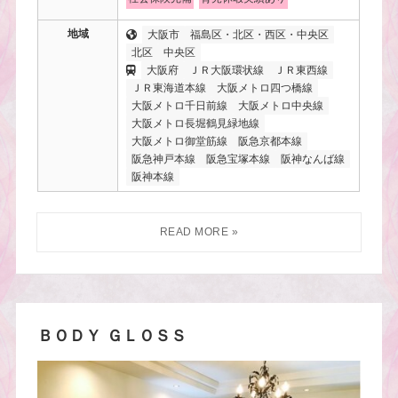
地域
大阪市
福島区・北区・西区・中央区
北区
中央区
大阪府
ＪＲ大阪環状線
ＪＲ東西線
ＪＲ東海道本線
大阪メトロ四つ橋線
大阪メトロ千日前線
大阪メトロ中央線
大阪メトロ長堀鶴見緑地線
大阪メトロ御堂筋線
阪急京都本線
阪急神戸本線
阪急宝塚本線
阪神なんば線
阪神本線
ＢＯＤＹ ＧＬＯＳＳ