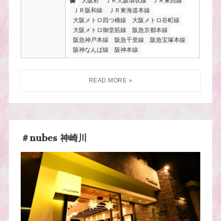
大阪府
ＪＲ大阪環状線
ＪＲ東西線
ＪＲ阪和線
ＪＲ東海道本線
大阪メトロ四つ橋線
大阪メトロ谷町線
大阪メトロ御堂筋線
阪急京都本線
阪急神戸本線
阪急千里線
阪急宝塚本線
阪神なんば線
阪神本線
＃nubes 神崎川